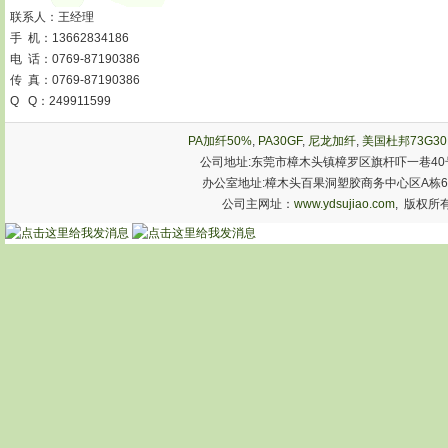
联系人：王经理
手 机：13662834186
电 话：0769-87190386
传 真：0769-87190386
Q Q：249911599
PA加纤50%
,
PA30GF
,
尼龙加纤
,
美国杜邦73G30
公司地址:东莞市樟木头镇樟罗区旗杆吓一巷40号
办公室地址:樟木头百果洞塑胶商务中心区A栋603室 手机:1
公司主网址：
www.ydsujiao.com
, 版权