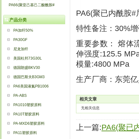
PA66(聚亚己基己二酸酰胺#
PA6(聚已内酰胺#
产品分类
特性备注：30%增
PA加纤50%
PA30GF
重要参数： 熔体流动速
尼龙加纤
伸强度:125.5 MP
美国杜邦73G30L
模量:4800 MPa
德国朗盛BKV30
德国巴斯夫B3GM3
生产厂商：东莞亿
PA6美国液氮PB1006
PA-ABS
相关文章
PA1010塑胶原料
无相关信息
PA10T塑胶原料
PA-MXD6塑胶原料
上一篇:
PA6(聚已
PA11塑胶原料