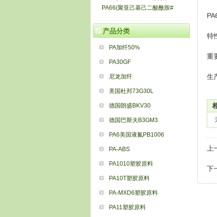
PA66(聚亚己基己二酸酰胺#
PA
产品分类
特
PA加纤50%
重
PA30GF
生
尼龙加纤
美国杜邦73G30L
德国朗盛BKV30
德国巴斯夫B3GM3
PA6美国液氮PB1006
上
PA-ABS
PA1010塑胶原料
下
PA10T塑胶原料
PA-MXD6塑胶原料
PA11塑胶原料