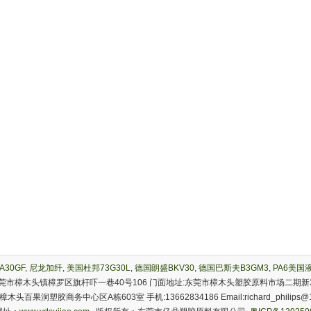
A30GF
,
尼龙加纤
,
美国杜邦73G30L
,
德国朗盛BKV30
,
德国巴斯夫B3GM3
,
PA6美国液
莞市樟木头镇樟罗区旗杆吓一巷40号106 门面地址:东莞市樟木头塑胶原料市场二期新
头百果洞塑胶商务中心区A栋603室 手机:13662834186 Email:richard_philips@1