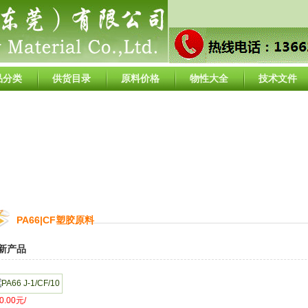
品分类
供货目录
原料价格
物性大全
技术文件
PA66|CF塑胶原料
新产品
0.00元/