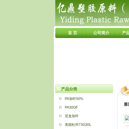
首 页
公司简介
产
产品分类
PA加纤50%
最
PA30GF
尼龙加纤
美国杜邦73G30L
：