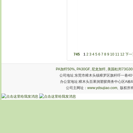
745
1
2
3
4
5
6
7
8
9
10
11
12
下一
PA加纤50%
,
PA30GF
,
尼龙加纤
,
美国杜邦73G30
公司地址:东莞市樟木头镇樟罗区旗杆吓一巷40号
办公室地址:樟木头百果洞塑胶商务中心区A栋603室 手机:1
公司主网址：
www.ydsujiao.com
, 版权