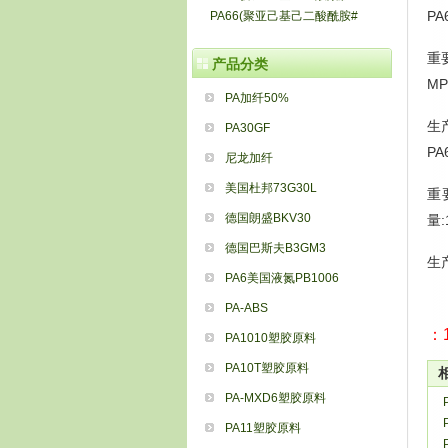
P
PA66(聚亚己基己二酸酰胺#
重要
产品分类
MP
PA加纤50%
生
PA30GF
P
尼龙加纤
美国杜邦73G30L
重要
德国朗盛BKV30
量:
德国巴斯夫B3GM3
生
PA6美国液氮PB1006
PA-ABS
：1
PA1010塑胶原料
PA10T塑胶原料
PA-MXD6塑胶原料
PA11塑胶原料