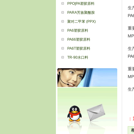
PPO|PA塑胶原料
生
PARA芳族聚酰胺
P
聚对二甲苯 (PPX)
重要
PA6塑胶原料
MP
PA66塑胶原料
生
PA6T塑胶原料
P
TR-90水口料
重要
MP
生
：1