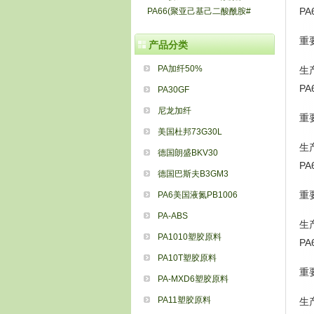
PA
PA66(聚亚己基己二酸酰胺#
重
产品分类
PA加纤50%
生
PA
PA30GF
尼龙加纤
重
美国杜邦73G30L
生
德国朗盛BKV30
PA
德国巴斯夫B3GM3
重
PA6美国液氮PB1006
PA-ABS
生
PA1010塑胶原料
PA
PA10T塑胶原料
重
PA-MXD6塑胶原料
PA11塑胶原料
生