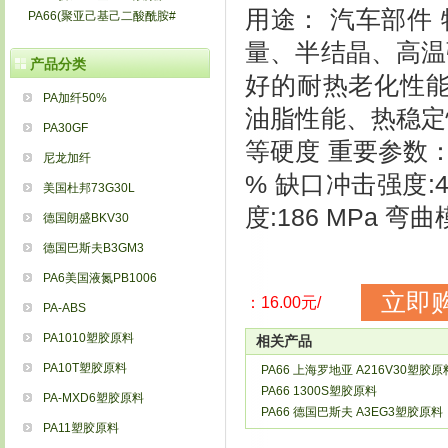
用途： 汽车部件 
PA66(聚亚己基己二酸酰胺#
量、半结晶、高温
产品分类
好的耐热老化性能
PA加纤50%
油脂性能、热稳定
PA30GF
等硬度 重要参数： 密
尼龙加纤
% 缺口冲击强度:4
美国杜邦73G30L
度:186 MPa 弯曲
德国朗盛BKV30
德国巴斯夫B3GM3
PA6美国液氮PB1006
立即
：16.00元/
PA-ABS
PA1010塑胶原料
相关产品
PA10T塑胶原料
PA66 上海罗地亚 A216V30塑胶原
PA66 1300S塑胶原料
PA-MXD6塑胶原料
PA66 德国巴斯夫 A3EG3塑胶原料
PA11塑胶原料