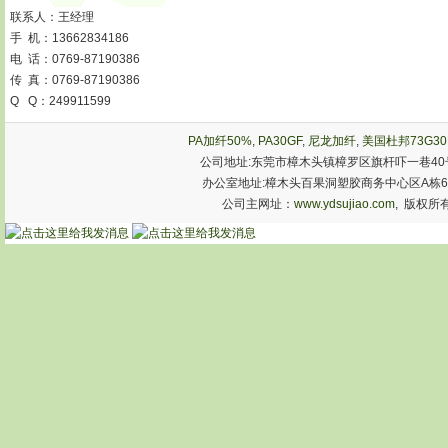
联系人：王经理
手 机：13662834186
电 话：0769-87190386
传 真：0769-87190386
Q Q：249911599
PA加纤50%
,
PA30GF
,
尼龙加纤
,
美国杜邦73G30
公司地址:东莞市樟木头镇樟罗区旗杆吓一巷40号
办公室地址:樟木头百果洞塑胶商务中心区A栋603室 手机:1
公司主网址：
www.ydsujiao.com
, 版权