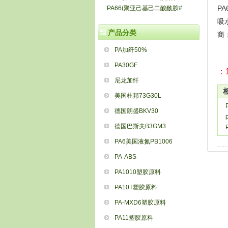
P
PA66(聚亚己基己二酸酰胺#
吸水
产品分类
商
PA加纤50%
PA30GF
：1
尼龙加纤
美国杜邦73G30L
德国朗盛BKV30
德国巴斯夫B3GM3
PA6美国液氮PB1006
PA-ABS
PA1010塑胶原料
PA10T塑胶原料
PA-MXD6塑胶原料
PA11塑胶原料