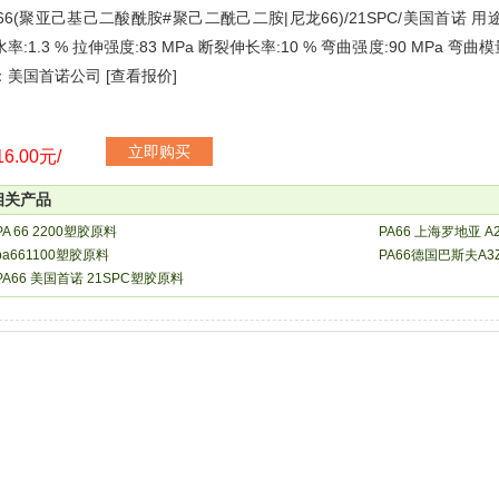
A66(聚亚己基己二酸酰胺#聚己二酰己二胺|尼龙66)/21SPC/美国首诺 用途：
率:1.3 % 拉伸强度:83 MPa 断裂伸长率:10 % 弯曲强度:90 MPa 弯曲模
：美国首诺公司 [查看报价]
立即购买
6.00元/
相关产品
PA 66 2200塑胶原料
PA66 上海罗地亚 A
pa661100塑胶原料
PA66德国巴斯夫A
PA66 美国首诺 21SPC塑胶原料