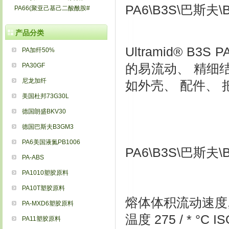
PA6\B3S\巴斯夫\
PA66(聚亚己基己二酸酰胺#
产品分类
Ultramid® B
PA加纤50%
PA30GF
的易流动、 精细
尼龙加纤
如外壳、 配件、 
美国杜邦73G30L
德国朗盛BKV30
德国巴斯夫B3GM3
PA6美国液氮PB1006
PA6\B3S\巴斯夫\
PA-ABS
PA1010塑胶原料
PA10T塑胶原料
熔体体积流动速度, MVR
PA-MXD6塑胶原料
温度 275 / * °C IS
PA11塑胶原料