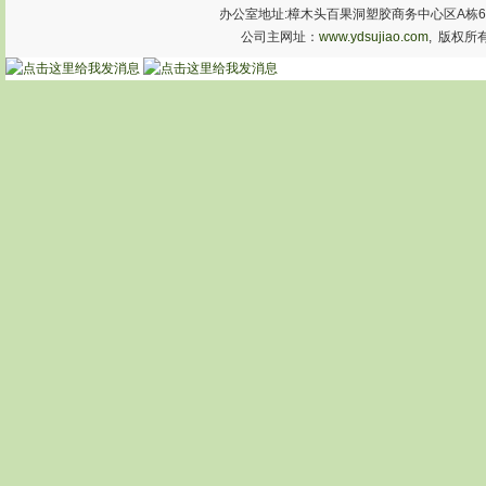
办公室地址:樟木头百果洞塑胶商务中心区A栋603室 手机:1
公司主网址：
www.ydsujiao.com
, 版权