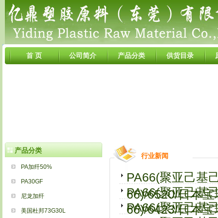
首 页
公司简介
产品分类
供货目录
产品分类
行业新闻
PA加纤50%
PA66(聚亚己
PA30GF
PA66(聚亚己
66)/6520/日本
尼龙加纤
PA66(聚亚己
66)/6423/日本
美国杜邦73G30L